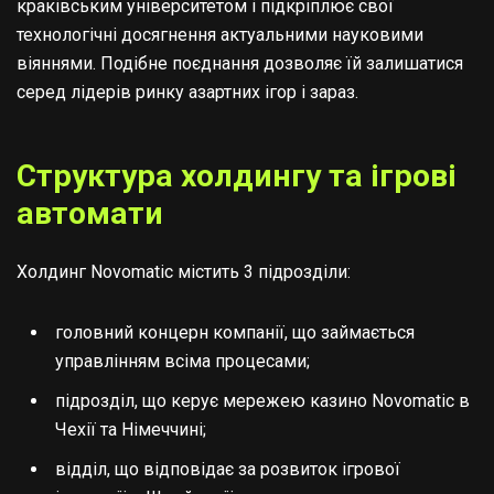
краківським університетом і підкріплює свої
технологічні досягнення актуальними науковими
віяннями. Подібне поєднання дозволяє їй залишатися
серед лідерів ринку азартних ігор і зараз.
Структура холдингу та ігрові
автомати
Холдинг Novomatic містить 3 підрозділи:
головний концерн компанії, що займається
управлінням всіма процесами;
підрозділ, що керує мережею казино Novomatic в
Чехії та Німеччині;
відділ, що відповідає за розвиток ігрової