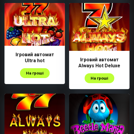
Ігровий автомат
Ігровий автомат
Ultra hot
Always Hot Deluxe
На гроші
На гроші