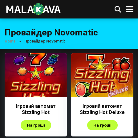
Провайдер Novomatic
Home
»
Провайдер Novomatic
Ігровий автомат
Ігровий автомат
Sizzling Hot
Sizzling Hot Deluxe
На гроші
На гроші