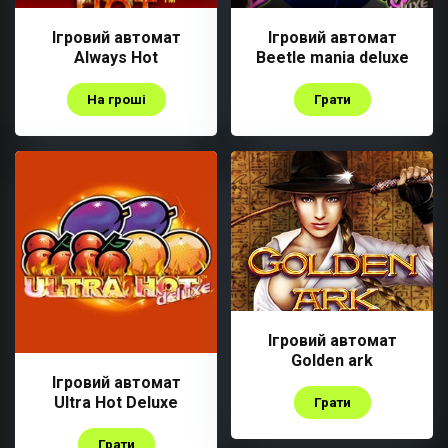
Ігровий автомат
Ігровий автомат
Always Hot
Beetle mania deluxe
На гроші
Грати
Ігровий автомат
Golden ark
Ігровий автомат
Ultra Hot Deluxe
Грати
Грати