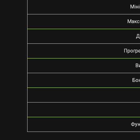
Мін
Макс
Д
Прогр
Ви
Бон
Фун