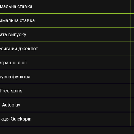
імальна ставка
имальна ставка
ата випуску
есивний джекпот
грашні лінії
усна функція
Free spins
Autoplay
кція Quickspin