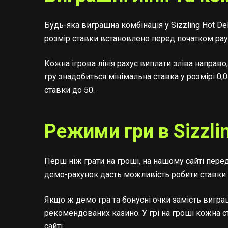
Будь-яка виграшна комбінація у Sizzling Hot De
розмір ставки встановлено перед початком рау
Кожна ігрова лінія рахує виплати зліва направ
гру знадобиться мінімальна ставка у розмірі 0
ставки до 50.
Режими гри в Sizzli
Перш ніж грати на гроші, на нашому сайті пере
демо-рахунок дасть можливість робити ставки 
Якщо ж демо гра та бонусні очки замість вигр
рекомендованих казино. У грі на гроші кожна ст
сайті.