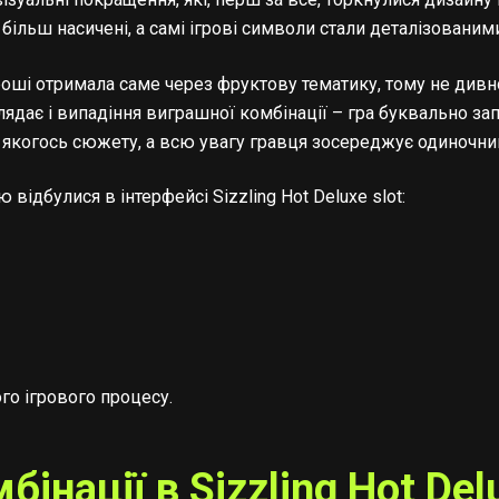
 більш насичені, а самі ігрові символи стали деталізованим
роші отримала саме через фруктову тематику, тому не див
ядає і випадіння виграшної комбінації – гра буквально зап
ь якогось сюжету, а всю увагу гравця зосереджує одиночн
 відбулися в інтерфейсі Sizzling Hot Deluxe slot:
го ігрового процесу.
бінації в Sizzling Hot Del