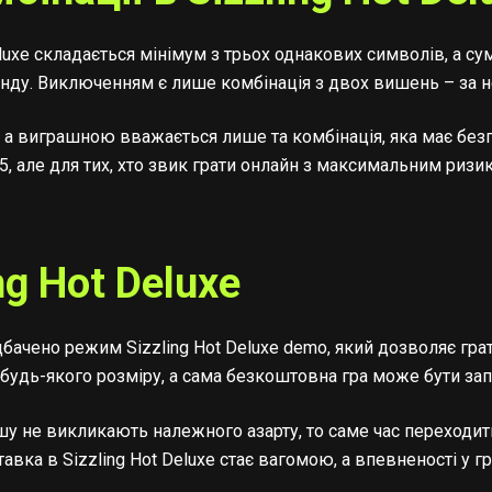
luxe складається мінімум з трьох однакових символів, а су
нду. Виключенням є лише комбінація з двох вишень – за н
о, а виграшною вважається лише та комбінація, яка має бе
,05, але для тих, хто звик грати онлайн з максимальним р
ng Hot Deluxe
дбачено режим Sizzling Hot Deluxe demo, який дозволяє гра
будь-якого розміру, а сама безкоштовна гра може бути зап
ашу не викликають належного азарту, то саме час переходи
авка в Sizzling Hot Deluxe стає вагомою, а впевненості у г