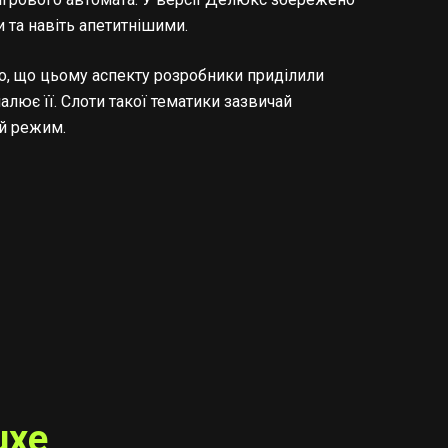
и та навіть апетитнішими.
но, що цьому аспекту розробники приділили
алює її. Слоти такої тематики зазвичай
ий режим.
uxe