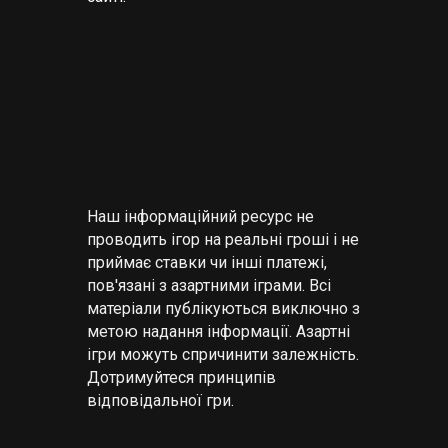
Наш інформаційний ресурс не
проводить ігор на реальні гроші і не
приймає ставки чи інші платежі,
пов'язані з азартними іграми. Всі
матеріали публікуються виключно з
метою надання інформації. Азартні
ігри можуть спричинити залежність.
Дотримуйтеся принципів
відповідальної гри.