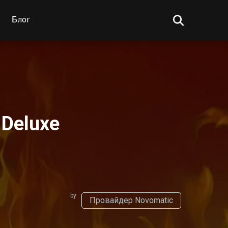
Блог
 Deluxe
by
Провайдер Novomatic