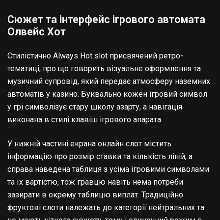
Сюжет та інтерфейс ігрового автомата
Олвейс Хот
Стилістично Always Hot slot присвячений ретро-
тематиці, про що говорить візуальне оформлення та
музичний супровід, який передає атмосферу наземних
автоматів у казино. Буквально кожен ігровий символ
у грі символізує стару школу азарту, а навігація
виконана в стилі клавіш ігрового апарата.
У нижній частині екрана онлайн слот містить
інформацію про розмір ставки та кількість ліній, а
справа наведена таблиця з усіма ігровими символами
та їх вартістю, тож гравцю навіть нема потреби
зазирати в окрему таблицю виплат. Традиційно
фруктові слоти належать до категорії нейтральних та