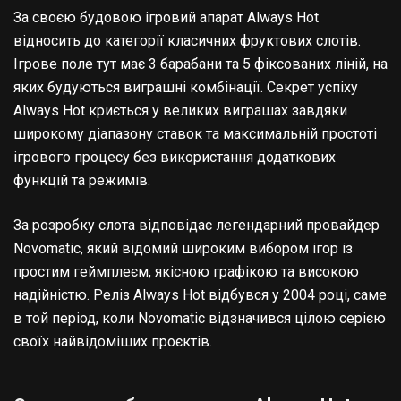
За своєю будовою ігровий апарат Always Hot
відносить до категорії класичних фруктових слотів.
Ігрове поле тут має 3 барабани та 5 фіксованих ліній, на
яких будуються виграшні комбінації. Секрет успіху
Always Hot криється у великих виграшах завдяки
широкому діапазону ставок та максимальній простоті
ігрового процесу без використання додаткових
функцій та режимів.
За розробку слота відповідає легендарний провайдер
Novomatic, який відомий широким вибором ігор із
простим геймплеєм, якісною графікою та високою
надійністю. Реліз Always Hot відбувся у 2004 році, саме
в той період, коли Novomatic відзначився цілою серією
своїх найвідоміших проєктів.