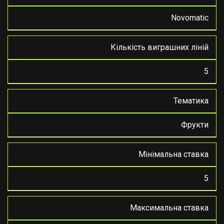
Novomatic
Кількість виграшних ліній
5
Тематика
Фрукти
Мінімальна ставка
5
Максимальна ставка