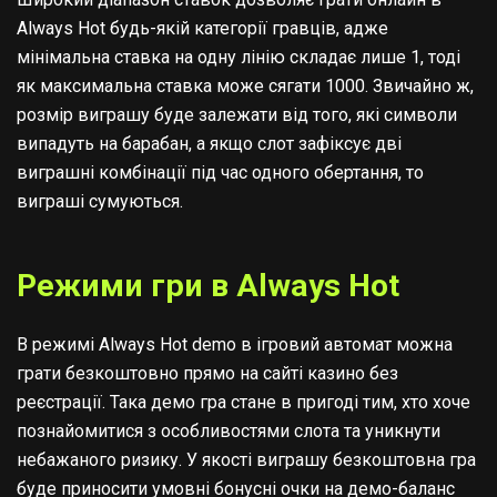
Always Hot будь-якій категорії гравців, адже
мінімальна ставка на одну лінію складає лише 1, тоді
як максимальна ставка може сягати 1000. Звичайно ж,
розмір виграшу буде залежати від того, які символи
випадуть на барабан, а якщо слот зафіксує дві
виграшні комбінації під час одного обертання, то
виграші сумуються.
Режими гри в Always Hot
В режимі Always Hot demo в ігровий автомат можна
грати безкоштовно прямо на сайті казино без
реєстрації. Така демо гра стане в пригоді тим, хто хоче
познайомитися з особливостями слота та уникнути
небажаного ризику. У якості виграшу безкоштовна гра
буде приносити умовні бонусні очки на демо-баланс