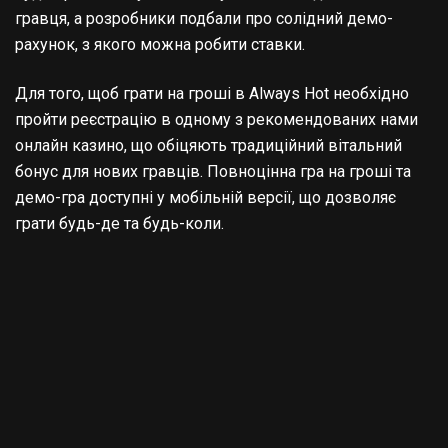
гравця, а розробники подбали про солідний демо-
рахунок, з якого можна робити ставки.
Для того, щоб грати на гроші в Always Hot необхідно
пройти реєстрацію в одному з рекомендованих нами
онлайн казино, що обіцяють традиційний вітальний
бонус для нових гравців. Повноцінна гра на гроші та
демо-гра доступні у мобільній версії, що дозволяє
грати будь-де та будь-коли.