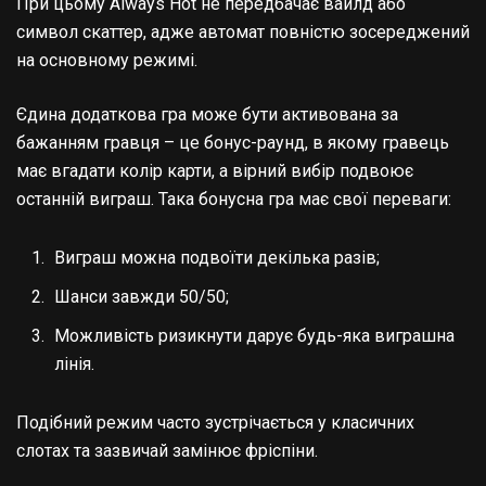
При цьому Always Hot не передбачає вайлд або
символ скаттер, адже автомат повністю зосереджений
на основному режимі.
Єдина додаткова гра може бути активована за
бажанням гравця – це бонус-раунд, в якому гравець
має вгадати колір карти, а вірний вибір подвоює
останній виграш. Така бонусна гра має свої переваги:
Виграш можна подвоїти декілька разів;
Шанси завжди 50/50;
Можливість ризикнути дарує будь-яка виграшна
лінія.
Подібний режим часто зустрічається у класичних
слотах та зазвичай замінює фріспіни.