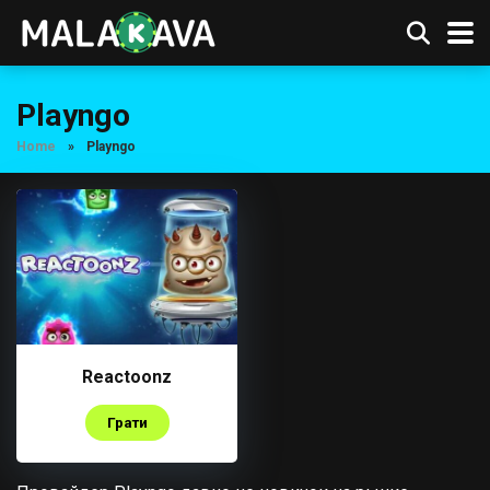
Playngo
Home
»
Playngo
Reactoonz
Грати