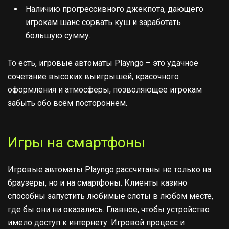
Наличию прогрессивного джекпота, дающего
игрокам шанс сорвать куш и заработать
большую сумму.
То есть, игровые автоматы Playngo – это удачное
сочетание высоких выигрышей, красочного
оформления и атмосферы, позволяющее игрокам
забыть обо всём постороннем.
Игры на смартфоны
Игровые автоматы Playngo рассчитаны не только на
браузеры, но и на смартфоны. Клиенты казино
способны запустить любимые слоты в любом месте,
где бы они ни оказались. Главное, чтобы устройство
имело доступ к интернету. Игровой процесс и