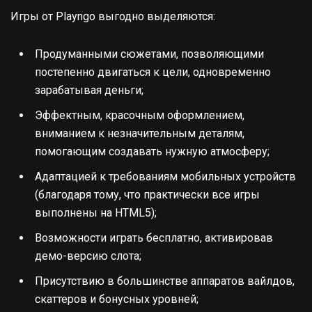
Игры от Playngo выгодно выделяются:
Продуманными сюжетами, позволяющими
постепенно двигаться к цели, одновременно
зарабатывая деньги;
Эффектным, красочным оформлением,
вниманием к незначительным деталям,
помогающим создавать нужную атмосферу;
Адаптацией к требованиям мобильных устройств
(благодаря тому, что практически все игры
выполнены на HTML5);
Возможности играть бесплатно, активировав
демо-версию слота;
Присутствию в большинстве аппаратов вайлдов,
скаттеров и бонусных уровней;