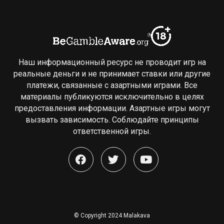
Наш информационный ресурс не проводит игр на
реальные деньги и не принимает ставки или другие
платежи, связанные с азартными играми. Все
материалы публикуются исключительно в целях
предоставления информации. Азартные игры могут
вызвать зависимость. Соблюдайте принципы
ответственной игры.
© Copyright 2024 Malakava