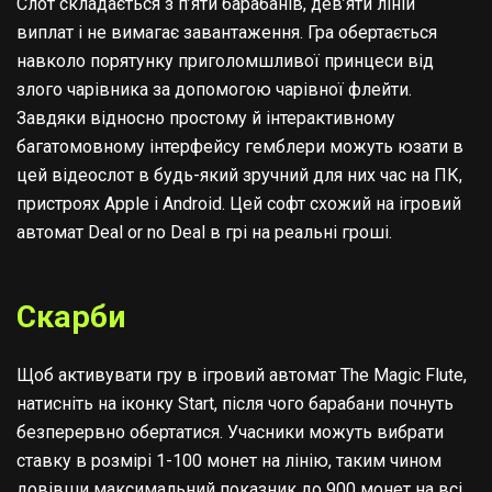
Слот складається з п’яти барабанів, дев’яти ліній
виплат і не вимагає завантаження. Гра обертається
навколо порятунку приголомшливої принцеси від
злого чарівника за допомогою чарівної флейти.
Завдяки відносно простому й інтерактивному
багатомовному інтерфейсу гемблери можуть юзати в
цей відеослот в будь-який зручний для них час на ПК,
пристроях Apple і Android. Цей софт схожий на ігровий
автомат Deal or no Deal в грі на реальні гроші.
Скарби
Щоб активувати гру в ігровий автомат The Magic Flute,
натисніть на іконку Start, після чого барабани почнуть
безперервно обертатися. Учасники можуть вибрати
ставку в розмірі 1-100 монет на лінію, таким чином
довівши максимальний показник до 900 монет на всі