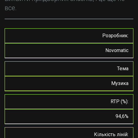
все.
Розробник:
Novomatic
Тема
Музика
RTP (%):
94,6%
Кількість ліній: