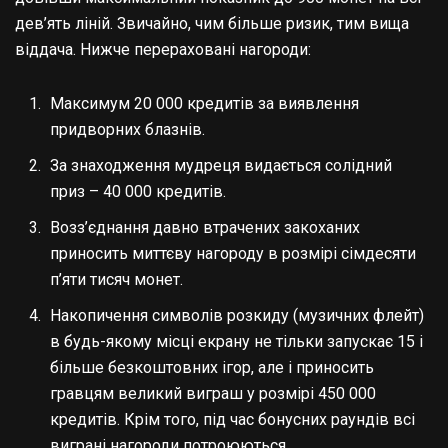
дев’ять ліній. Звичайно, чим більше ризик, тим вища
віддача. Нижче перераховані нагороди:
Максимум 20 000 кредитів за виявлення
придворних блазнів.
За знаходження мудреця видається солідний
приз – 40 000 кредитів.
Возз’єднання давно втрачених закоханих
приносить миттєву нагороду в розмірі сімдесяти
п’яти тисяч монет.
Накопичення символів розкиду (музичних флейт)
в будь-якому місці екрану не тільки запускає 15 і
більше безкоштовних ігор, але і приносить
гравцям великий виграш у розмірі 450 000
кредитів. Крім того, під час бонусних раундів всі
виграні нагороди потроюються.