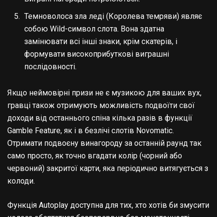
Темноволоса зла леді (Королева темряви) являє
собою Wild-символ слота. Вона здатна
замінювати всі інші знаки, крім скатерів, і
формувати високоприбуткові виграшні
послідовності.
Якщо неймовірні призи не є музикою для ваших вух,
гравці також отримують можливість подвоїти свої
доходи від останнього спіна кілька разів в функції
Gamble Feature, як і в безлічі слотів Novomatic.
Отримати подвоєну винагороду за останній раунд так
само просто, як точно вгадати колір (чорний або
червоний) закритої карти, яка періодично витягується з
колоди.
Функція Autoplay доступна для тих, хто хотів би змусити