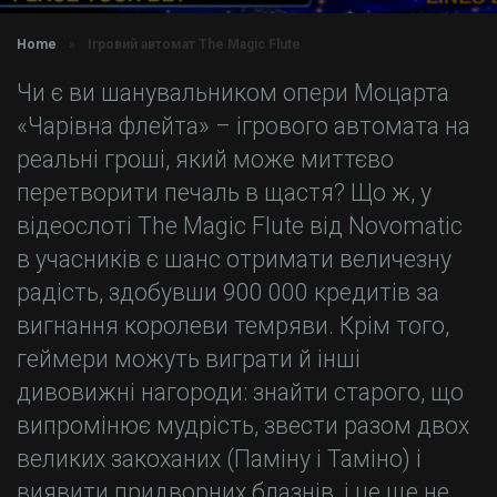
Home
»
Ігровий автомат The Magic Flute
Чи є ви шанувальником опери Моцарта
«Чарівна флейта» – ігрового автомата на
реальні гроші, який може миттєво
перетворити печаль в щастя? Що ж, у
відеослоті The Magic Flute від Novomatic
в учасників є шанс отримати величезну
радість, здобувши 900 000 кредитів за
вигнання королеви темряви. Крім того,
геймери можуть виграти й інші
дивовижні нагороди: знайти старого, що
випромінює мудрість, звести разом двох
великих закоханих (Паміну і Таміно) і
виявити придворних блазнів, і це ще не