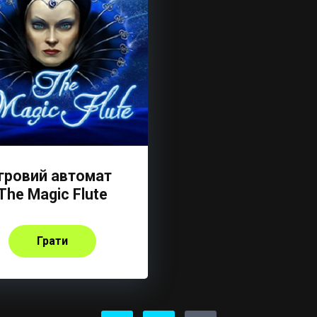
Ігровий автомат
The Magic Flute
Грати