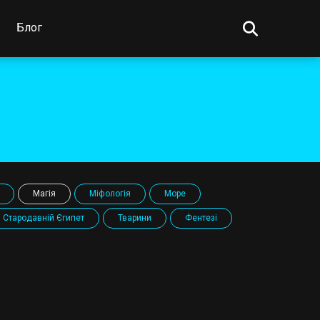
Блог
Магія
Міфологія
Море
Стародавній Єгипет
Тварини
Фентезі