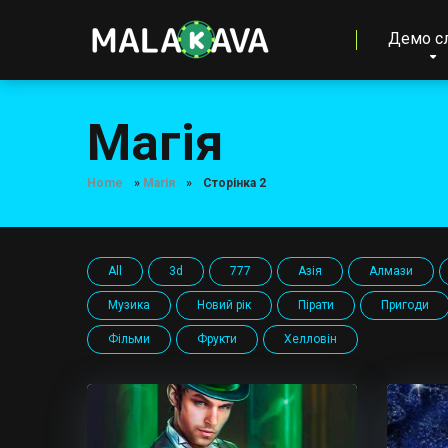
Демо с
Магія
Home
»
Магія
»
Сторінка 2
All
3d
777
Азія
Алмази
Музика
Новий рік
Пірати
Пригоди
Фільми
Фрукти
Хелловін