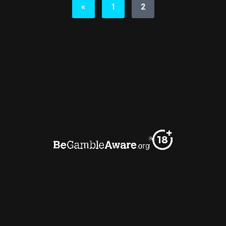
«
1
2