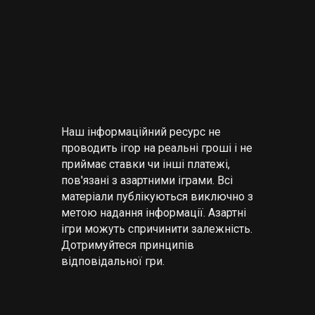
Наш інформаційний ресурс не
проводить ігор на реальні гроші і не
приймає ставки чи інші платежі,
пов'язані з азартними іграми. Всі
матеріали публікуються виключно з
метою надання інформації. Азартні
ігри можуть спричинити залежність.
Дотримуйтеся принципів
відповідальної гри.