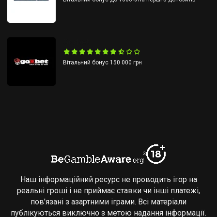
Goxbet
Вітальний бонус 150 000 грн
Наш інформаційний ресурс не проводить ігор на
реальні гроші і не приймає ставки чи інші платежі,
пов'язані з азартними іграми. Всі матеріали
публікуються виключно з метою надання інформації.