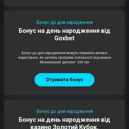
Бонус до дня народження
Бонус на день народження від
Goxbet
Бонус до дня народження можуть отримати активні
користувачі, як частину програми лояльності від казино
Мінімальний депозит: 200 грн
Отримати бонус
Бонус до дня народження
Бонус на день народження від
казино Золотий Кубок.