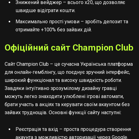
Знижений вейджер – всього х20, що дозволяє
швидше відіграти кошти.
Максимально прості умови – зробіть депозит та
отримайте +100% без зайвих дій.
Офіційний сайт Champion Club
Сайт Champion Club – це сучасна Українська платформа
для онлайн-гемблінгу, що поєднує зручний інтерфейс,
широкий функціонал та високу швидкість роботи.
Завдяки інтуїтивно зрозумілому дизайну гравці
можуть легко знаходити улюблені ігрові автомати,
брати участь в акціях та керувати своїм акаунтом без
зайвих труднощів. Основні функції сайту наступні:
Реєстрація та вхід – проста процедура створення
акаунта з можливістю авторизації через Google.