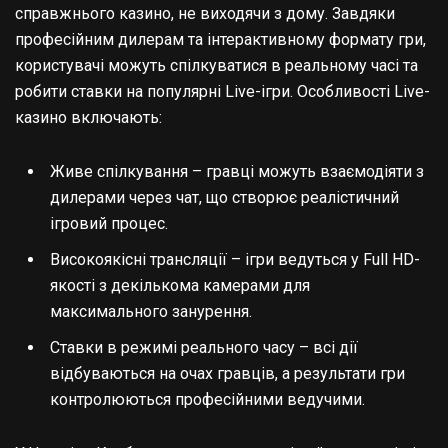
справжнього казино, не виходячи з дому. Завдяки
професійним дилерам та інтерактивному формату гри,
користувачі можуть спілкуватися в реальному часі та
робити ставки на популярні Live-ігри. Особливості Live-
казино включають:
Живе спілкування – гравці можуть взаємодіяти з
дилерами через чат, що створює реалістичний
ігровий процес.
Високоякісні трансляції – ігри ведуться у Full HD-
якості з декількома камерами для
максимального занурення.
Ставки в режимі реального часу – всі дії
відбуваються на очах гравців, а результати гри
контролюються професійними ведучими.