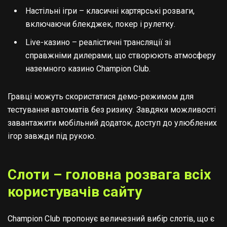
Настільні ігри – класичні картярські розваги,
включаючи блекджек, покер і рулетку.
Live-казино – реалістичні трансляції зі
справжніми дилерами, що створюють атмосферу
наземного казино Champion Club.
Гравці можуть скористатися демо-режимом для
тестування автоматів без ризику. Завдяки можливості
завантажити мобільний додаток, доступ до улюблених
ігор завжди під рукою.
Слоти – головна розвага всіх
користувачів сайту
Champion Club пропонує величезний вибір слотів, що є