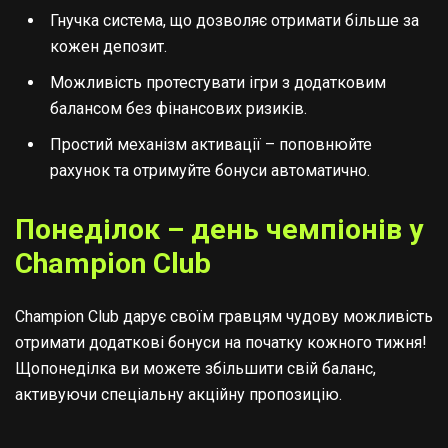
Гнучка система, що дозволяє отримати більше за
кожен депозит.
Можливість протестувати ігри з додатковим
балансом без фінансових ризиків.
Простий механізм активації – поповнюйте
рахунок та отримуйте бонуси автоматично.
Понеділок – день чемпіонів у
Champion Club
Champion Club дарує своїм гравцям чудову можливість
отримати додаткові бонуси на початку кожного тижня!
Щопонеділка ви можете збільшити свій баланс,
активуючи спеціальну акційну пропозицію.