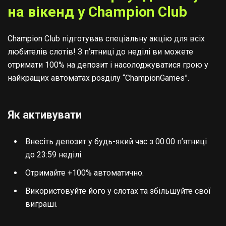
на вікенд у Champion Club
Champion Club підготував спеціальну акцію для всіх
любителів слотів! З п’ятниці до неділі ви можете
отримати 100% на депозит і насолоджуватися грою у
найкращих автоматах розділу “ChampionGames”.
Як активувати
Внесіть депозит у будь-який час з 00:00 п’ятниці
до 23:59 неділі.
Отримайте +100% автоматично.
Використовуйте його у слотах та збільшуйте свої
виграші.