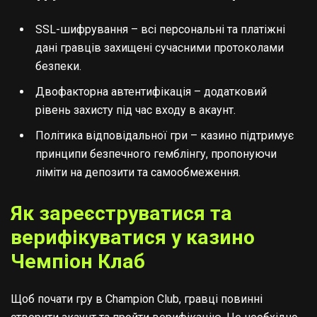
SSL-шифрування – всі персональні та платіжні
дані гравців захищені сучасними протоколами
безпеки.
Двофакторна автентифікація – додатковий
рівень захисту під час входу в акаунт.
Політика відповідальної гри – казино підтримує
принципи безпечного гемблінгу, пропонуючи
ліміти на депозити та самообмеження.
Як зареєструватися та
верифікуватися у казино
Чемпіон Клаб
Щоб почати гру в Champion Club, гравці повинні