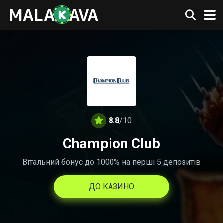
8.8
/10
Champion Club
Вітальний бонус до 1000% на перші 5 депозитів
ДО КАЗИНО