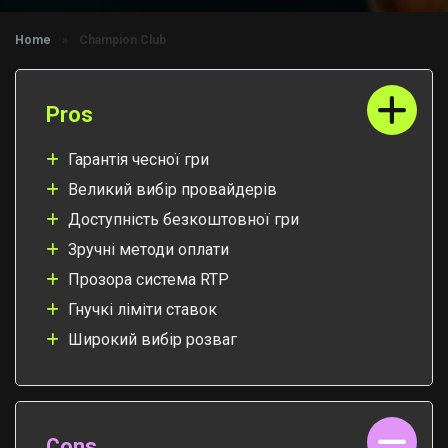
Home
»
Champion Club
Pros
Гарантія чесної гри
Великий вибір провайдерів
Доступність безкоштовної гри
Зручні методи оплати
Прозора система RTP
Гнучкі ліміти ставок
Широкий вибір розваг
Cons