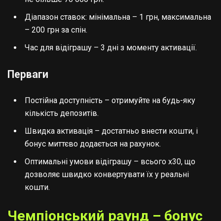
Діапазон ставок: мінімальна – 1 грн, максимальна
– 200 грн за спін.
Час для відіграшу – 3 дні з моменту активації.
Перваги
Постійна доступність – отримуйте на будь-яку
кількість депозитів.
Швидка активація – достатньо внести кошти, і
бонус миттєво додається на рахунок.
Оптимальні умови відіграшу – всього х30, що
дозволяє швидко конвертувати їх у реальні
кошти.
Чемпіонський раунд – бонус