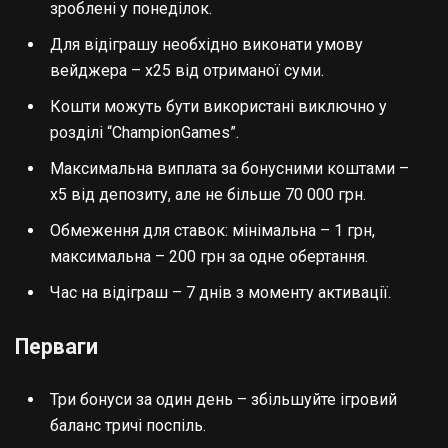
зроблені у понеділок.
Для відіграшу необхідно виконати умову
вейджера – х25 від отриманої суми.
Кошти можуть бути використані виключно у
розділі “ChampionGames”.
Максимальна виплата за бонусними коштами –
х5 від депозиту, але не більше 70 000 грн.
Обмеження для ставок: мінімальна – 1 грн,
максимальна – 200 грн за одне обертання.
Час на відіграш – 7 днів з моменту активації.
Перваги
Три бонуси за один день – збільшуйте ігровий
баланс тричі поспіль.