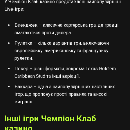
У Чемпіон Клаб казино представлені найпопулярніші
Live-ігри:
Блекджек – класична картярська гра, де гравці
змагаються проти дилера.
Рулетка – кілька варіантів гри, включаючи
європейську, американську та французьку
рулетки.
Покер – різні формати, зокрема Texas Hold’em,
Caribbean Stud та інші варіації.
Баккара – одна з найпопулярніших настільних
ігор, що пропонує прості правила та високі
виграші.
Інші ігри Чемпіон Клаб
казино