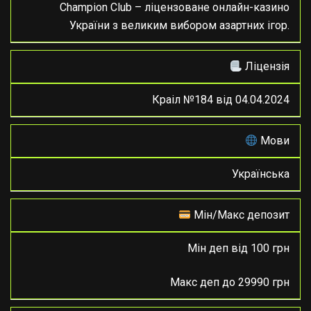
Champion Club – ліцензоване онлайн-казино
України з великим вибором азартних ігор.
Ліцензія
Краіл №184 від 04.04.2024
Мови
Українська
Мін/Макс депозит
Мін деп від 100 грн
Макс деп до 29990 грн