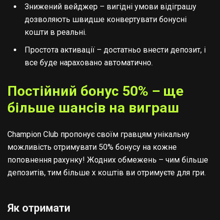
Знижений вейджер – вигідні умови відіграшу
дозволяють швидше конвертувати бонусні
кошти в реальні.
Простота активації – достатньо внести депозит, і
все буде нараховано автоматично.
Постійний бонус 50% – ще
більше шансів на виграш
Champion Club пропонує своїм гравцям унікальну
можливість отримувати 50% бонусу на кожне
поповнення рахунку! Жодних обмежень – чим більше
депозитів, тим більше х коштів ви отримуєте для гри.
Як отримати