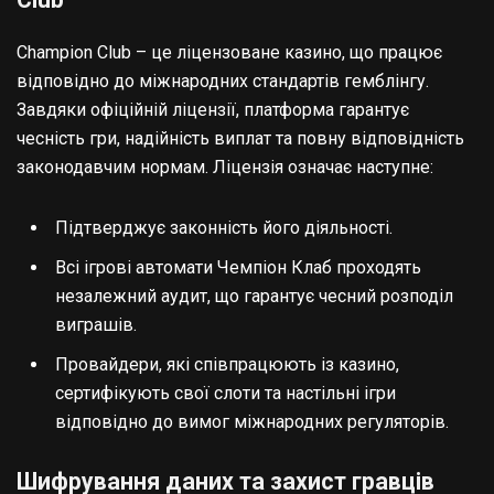
Champion Club – це ліцензоване казино, що працює
відповідно до міжнародних стандартів гемблінгу.
Завдяки офіційній ліцензії, платформа гарантує
чесність гри, надійність виплат та повну відповідність
законодавчим нормам. Ліцензія означає наступне:
Підтверджує законність його діяльності.
Всі ігрові автомати Чемпіон Клаб проходять
незалежний аудит, що гарантує чесний розподіл
виграшів.
Провайдери, які співпрацюють із казино,
сертифікують свої слоти та настільні ігри
відповідно до вимог міжнародних регуляторів.
Шифрування даних та захист гравців