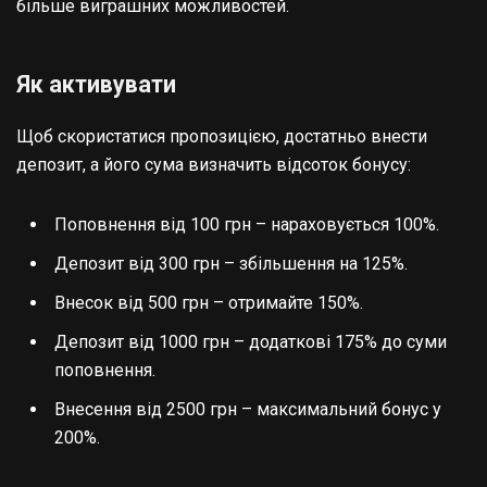
більше виграшних можливостей.
Як активувати
Щоб скористатися пропозицією, достатньо внести
депозит, а його сума визначить відсоток бонусу:
Поповнення від 100 грн – нараховується 100%.
Депозит від 300 грн – збільшення на 125%.
Внесок від 500 грн – отримайте 150%.
Депозит від 1000 грн – додаткові 175% до суми
поповнення.
Внесення від 2500 грн – максимальний бонус у
200%.