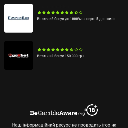
Champion Club
Вітальний бонус до 1000% на перші 5 депозитів
Goxbet
Вітальний бонус 150 000 грн
Наш інформаційний ресурс не проводить ігор на