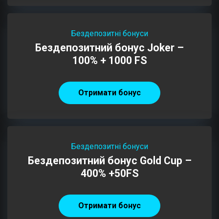
Бездепозитні бонуси
Бездепозитний бонус Joker –
100% + 1000 FS
Отримати бонус
Бездепозитні бонуси
Бездепозитний бонус Gold Cup –
400% +50FS
Отримати бонус