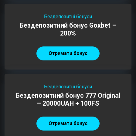
Бездепозитні бонуси
Бездепозитний бонус Goxbet –
200%
Отримати бонус
Бездепозитні бонуси
Бездепозитний бонус 777 Original
– 20000UAH + 100FS
Отримати бонус