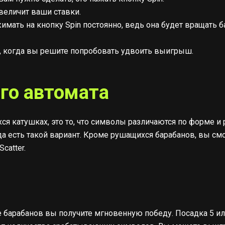
величит ваши ставки.
ажимать на кнопку Spin постоянно, ведь она будет вращат
р, когда вы решите попробовать удвоить выигрыш.
го автомата
ся катушках, это то, что символы различаются по форме и 
есть такой вариант. Кроме рушащихся барабанов, вы смож
catter.
е барабанов вы получите мгновенную победу. Посадка 5 и