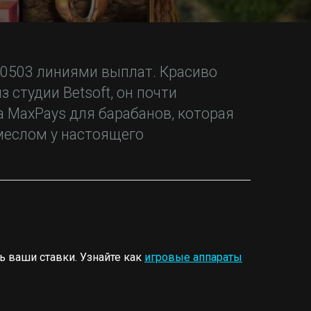
40503 линиями выплат. Красиво
 студии Betsoft, он почти
а MaxPays для барабанов, которая
меслом у настоящего
ь ваши ставки. Узнайте как
игровые аппараты