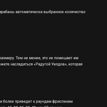
ь барабаны автоматически выбранное количество
размеру. Тем не менее, это не помешает им
ете насладиться «Радугой Уилдов», которая
ли более приведет к раундам фриспинам.