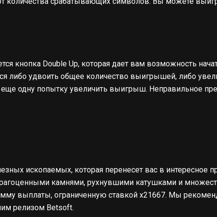
 количества срабатывающих символов. Вы можете выиграть 
 кнопка Double Up, которая дает вам возможность начать
ся либо удвоить общее количество выигрышей, либо увел
 еще одну попытку увеличить выигрыш. Неправильное пр
лезных ископаемых, которая перенесет вас в интересное 
рагоценными камнями, рухнувшими катушками и множеств
умму выплаты, ограниченную ставкой x21667. Мы рекоменд
им релизом Betsoft.