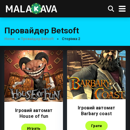
Провайдер Betsoft
Home
»
Провайдер Betsoft
»
Сторінка 2
Ігровий автомат
Ігровий автомат
Barbary coast
House of fun
Грати
Играть