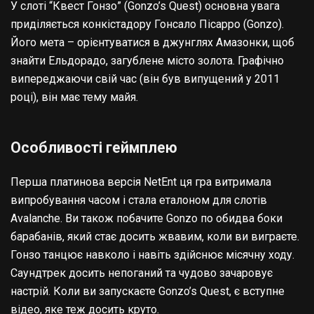
У слоті “Квест Гонзо” (Gonzo’s Quest) основна увага
приділяється конкістадору Гонсало Пісарро (Gonzo).
Його мета – орієнтуватися в джунглях Амазонки, щоб
знайти Ельдорадо, загублене місто золота. Графічно
випереджаючи свій час (він був випущений у 2011
році), він має тему майя.
Особливості геймплею
Перша платинова версія NetEnt ця гра витримала
випробування часом і стала еталоном для слотів
Avalanche. Ви також побачите Gonzo по обидва боки
барабанів, який стає досить жвавим, коли ви виграєте.
Гонзо танцює навколо і навіть здійснює місячну ходу.
Саундтрек досить непоганий та чудово зачаровує
настрій. Коли ви запускаєте Gonzo’s Quest, є вступне
відео, яке теж досить круто.