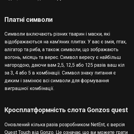
Платні символи
Символи включають різних тварин і маски, які
відображаються на кам’яних плитах. У вас є змія, птах,
алігатор та риба, а також символи, що зображають
вогонь, місяць та верес. Символ вересу є найбільш
нагородою, даючи вам 2,5, 12,5 або 125 разів ваш кіл
за 3, 4 або 5 в комбінації. Символ знаку питання є
диким і замінює всі символи для формування
виграшної комбінації.
Кросплатформність слота Gonzos quest
Оновлений кілька разів розробником NetEnt, є версія
Quest Touch від Gonzo. Це означає, що ви можете грати