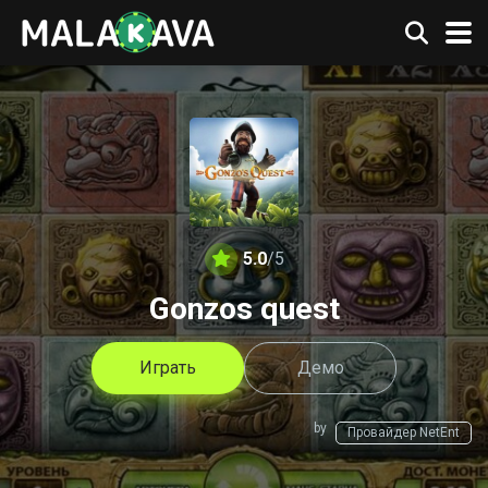
5.0
/5
Gonzos quest
Играть
Демо
by
Провайдер NetEnt