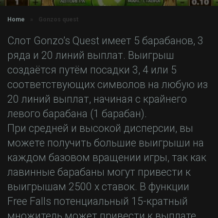
Home
»
Gonzos quest
Слот Gonzo’s Quest имеет 5 барабанов, 3
ряда и 20 линий выплат. Выигрыш
создаётся путём посадки 3, 4 или 5
соответствующих символов на любую из
20 линий выплат, начиная с крайнего
левого барабана (1 барабан).
При средней и высокой дисперсии, вы
можете получить большие выигрыши на
каждом базовом вращении игры, так как
лавинные барабаны могут привести к
выигрышам 2500 х ставок. В функции
Free Falls потенциальный 15-кратный
множитель может привести к выплате