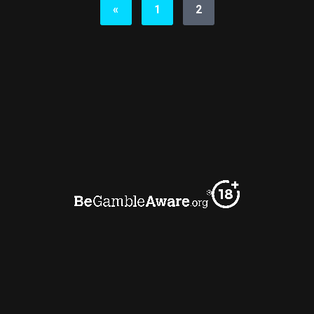
«
1
2