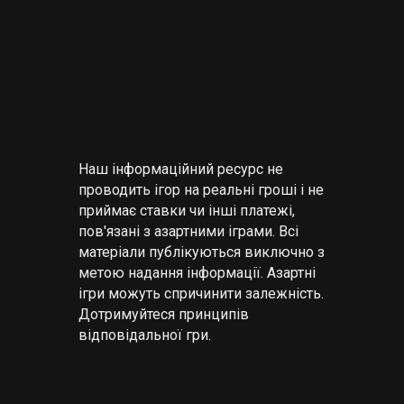
Наш інформаційний ресурс не
проводить ігор на реальні гроші і не
приймає ставки чи інші платежі,
пов'язані з азартними іграми. Всі
матеріали публікуються виключно з
метою надання інформації. Азартні
ігри можуть спричинити залежність.
Дотримуйтеся принципів
відповідальної гри.