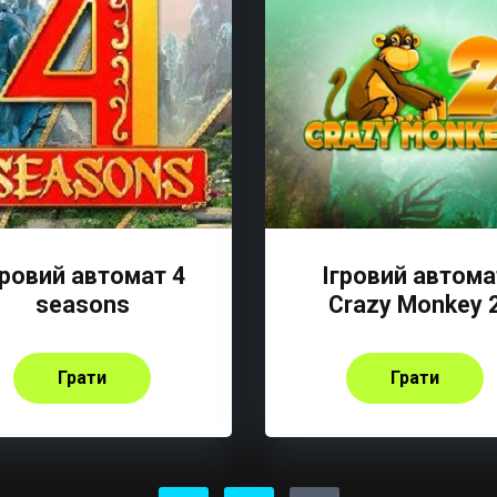
гровий автомат 4
Ігровий автома
seasons
Crazy Monkey 
Грати
Грати