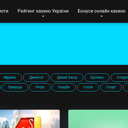
лоти
Рейтинг казино України
Бонуси онлайн казино
Африка
Джекпот
Дикий Захід
Еротика
Історія
Природа
Ретро
Скарби
Слоти
Спорт