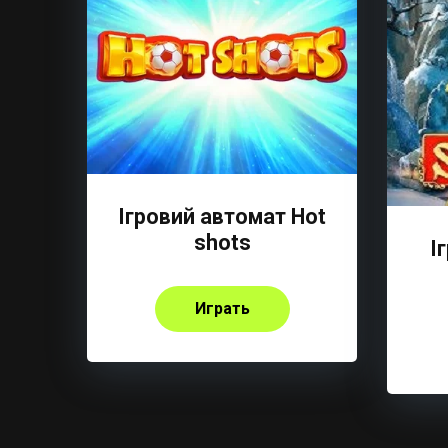
Ігровий автомат Hot
shots
І
Играть